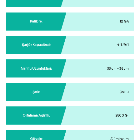
Kalibre:
12 GA
Şarjör Kapasitesi:
4+1 / 9+1
Namlu Uzunlukları:
33 cm - 36 cm
Şok:
Çoklu
Ortalama Ağırlık:
2800 Gr
Gövde:
Alüminyum