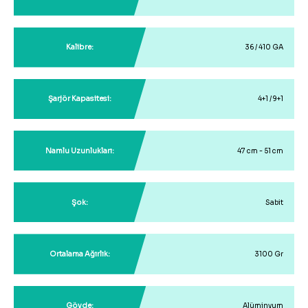
Kalibre:
36 / 410 GA
Şarjör Kapasitesi:
4+1 / 9+1
Namlu Uzunlukları:
47 cm - 51 cm
Şok:
Sabit
Ortalama Ağırlık:
3100 Gr
Gövde:
Alüminyum