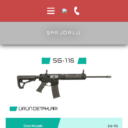
ŞARJÖRLÜ
SG-115
ÜRÜN DETAYLARI
Ürün Modeli:
SG-115