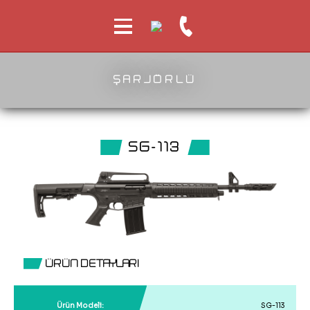
ŞARJÖRLÜ
SG-113
ÜRÜN DETAYLARI
Ürün Modeli:
SG-113