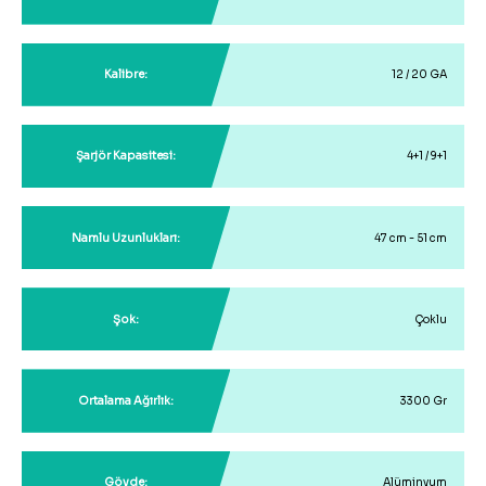
Kalibre:
12 / 20 GA
Şarjör Kapasitesi:
4+1 / 9+1
Namlu Uzunlukları:
47 cm - 51 cm
Şok:
Çoklu
Ortalama Ağırlık:
3300 Gr
Gövde:
Alüminyum