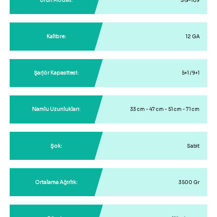
Ürün Modeli:
SG-109
Kalibre:
12 GA
Şarjör Kapasitesi:
5+1 / 9+1
Namlu Uzunlukları:
33 cm - 47 cm - 51 cm - 71 cm
Şok:
Sabit
Ortalama Ağırlık:
3500 Gr