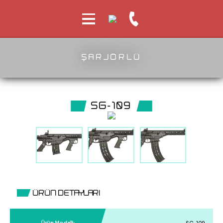
ŞARJÖRLÜ
SG-109
ÜRÜN DETAYLARI